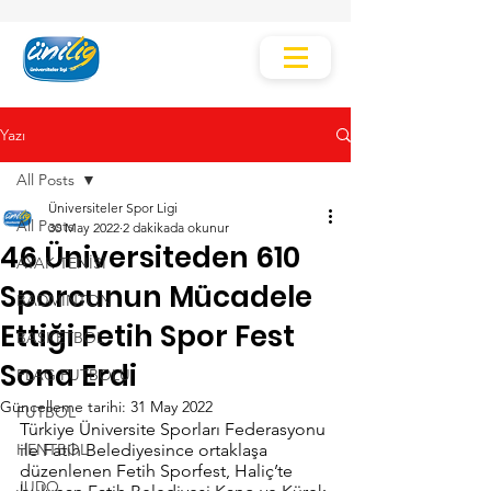
Yazı
All Posts
Üniversiteler Spor Ligi
All Posts
30 May 2022
2 dakikada okunur
46 Üniversiteden 610
AYAK TENİSİ
Sporcunun Mücadele
BADMİNTON
Ettiği Fetih Spor Fest
BASKETBOL
Sona Erdi
FLAG FUTBOLU
Güncelleme tarihi:
31 May 2022
FUTBOL
Türkiye Üniversite Sporları Federasyonu 
HENTBOL
ile Fatih Belediyesince ortaklaşa 
düzenlenen Fetih Sporfest, Haliç’te 
JUDO