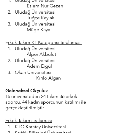
Uludağ Üniversitesi 			
	Eslem Nur Gezen
Uludağ Üniversitesi 			
	Tuğçe Kaylak
Uludağ Üniversitesi 			
	Müge Kaya
E
rkek Takım K1 Kategorisi Sıralaması
Uludağ Üniversitesi 			
	Alper Akbulut
Uludağ Üniversitesi 			
	Adem Ergül
Okan Üniversitesi 			
	        Kırılo Algan
Geleneksel Okçuluk
16 üniversiteden 24 takım 36 erkek 
sporcu, 44 kadın sporcunun katılımı ile 
gerçekleştirilmiştir.
Erkek Takım sıralaması
KTO Karatay Üniversitesi
Sağlık Bilimleri Üniversitesi