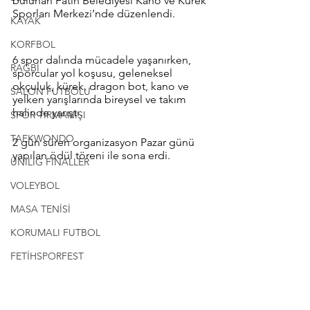
bulunan Fatih Belediyesi Kano ve Kürek 
Sporları Merkezi’nde düzenlendi. 
KAYAK
KORFBOL
6 spor dalında mücadele yaşanırken, 
RAGBİ
sporcular yol koşusu, geleneksel 
okçuluk, kürek, dragon bot, kano ve 
SALON FUTBOLU
yelken yarışlarında bireysel ve takım 
halinde yarıştı. 
SPOR TIRMANIŞI
TAEKWONDO
2 gün süren organizasyon Pazar günü 
yapılan ödül töreni ile sona erdi. 
ÜNİLİG FİNALLER
VOLEYBOL
MASA TENİSİ
KORUMALI FUTBOL
FETİHSPORFEST