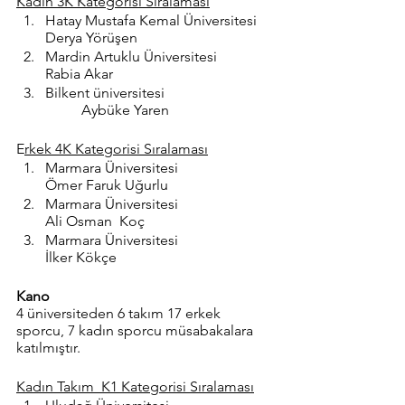
Kadın 3K Kategorisi Sıralaması
Hatay Mustafa Kemal Üniversitesi 	
Derya Yörüşen
Mardin Artuklu Üniversitesi 		
Rabia Akar
Bilkent üniversitesi 			
	Aybüke Yaren
E
rkek 4K Kategorisi Sıralaması
Marmara Üniversitesi 			
Ömer Faruk Uğurlu
Marmara Üniversitesi			
Ali Osman  Koç
Marmara Üniversitesi 			
İlker Kökçe
Kano 
4 üniversiteden 6 takım 17 erkek 
sporcu, 7 kadın sporcu müsabakalara 
katılmıştır.
Kadın Takım  K1 Kategorisi Sıralaması