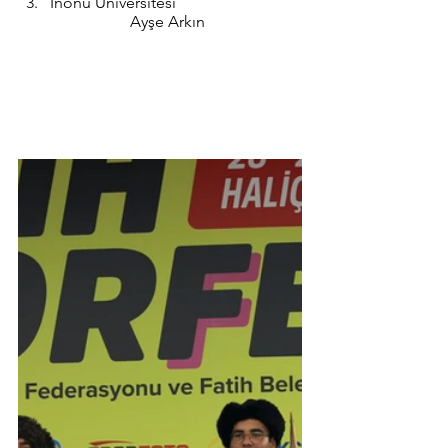
İnönü Üniversitesi 			
		Ayşe Arkın