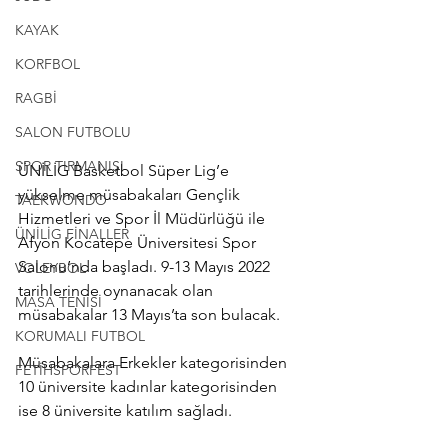
KAYAK
KORFBOL
RAGBİ
SALON FUTBOLU
SPOR TIRMANIŞI
ÜNİLİG Basketbol Süper Lig’e 
yükselme müsabakaları Gençlik 
TAEKWONDO
Hizmetleri ve Spor İl Müdürlüğü ile 
ÜNİLİG FİNALLER
Afyon Kocatepe Üniversitesi Spor 
Salonu’nda başladı. 9-13 Mayıs 2022 
VOLEYBOL
tarihlerinde oynanacak olan 
MASA TENİSİ
müsabakalar 13 Mayıs’ta son bulacak.  
KORUMALI FUTBOL
Müsabakalara Erkekler kategorisinden 
FETİHSPORFEST
10 üniversite kadınlar kategorisinden 
ise 8 üniversite katılım sağladı. 