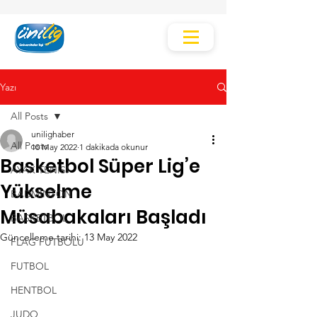
Yazı
All Posts
unilighaber
All Posts
10 May 2022
1 dakikada okunur
Basketbol Süper Lig’e
AYAK TENİSİ
Yükselme
BADMİNTON
Müsabakaları Başladı
BASKETBOL
Güncelleme tarihi:
13 May 2022
FLAG FUTBOLU
FUTBOL
HENTBOL
JUDO