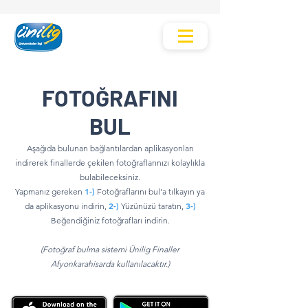
FOTOĞRAFINI
BUL
Aşağıda bulunan bağlantılardan aplikasyonları
indirerek finallerde çekilen fotoğraflarınızı kolaylıkla
bulabileceksiniz.
1-)
Yapmanız gereken
Fotoğraflarını bul'a tılkayın ya
2-)
3-)
da aplikasyonu indirin,
Yüzünüzü taratın,
Beğendiğiniz fotoğrafları indirin.
(Fotoğraf bulma sistemi Ünilig Finaller
Afyonkarahisarda kullanılacaktır.)