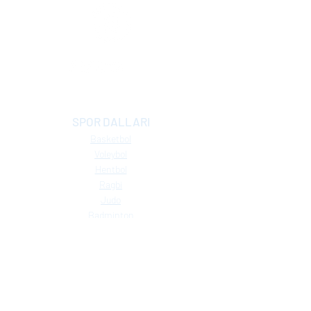
SPOR DALLARI
Basketbol
Voleybol
Hentbol
Ragbi
Judo
Badminton
Futbol
Flag Futbol
Masa Tenisi
Diğer Spor Dalları